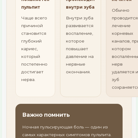
пульпит
внутри зуба
Обычно
Чаще всего
Внутри зуба
проводится
причиной
развивается
лечение
становится
воспаление,
корневых
глубокий
которое
каналов, пр
кариес,
повышает
котором
который
давление на
воспалённ
постепенно
нервные
нерв
достигает
окончания.
удаляется 
нерва.
зуб
сохраняетс
Важно помнить
Ночная пульсирующая боль — один из
самых характерных симптомов пульпита.