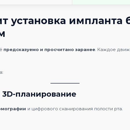
т установка импланта 
м
сё
предсказуемо и просчитано заранее
. Каждое движ
а:
и 3D-планирование
омографии
и цифрового сканирования полости рта.