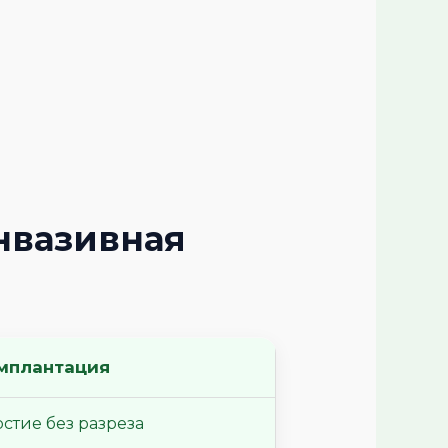
нвазивная
мплантация
стие без разреза