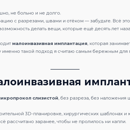
но, не больно и не долго.
ацию с разрезами, швами и отёком — забудьте. Всё это
озможность делать вещи, которые ещё десять лет наза
оходит
малоинвазивная имплантация
, которая занима
у именно такой подход я считаю самым бережным для 
малоинвазивная имплан
микропрокол слизистой
, без разреза, без наложения
ительной 3D-планировке, хирургических шаблонах и ю
сё рассчитано заранее, чтобы не пролилось ни капли.