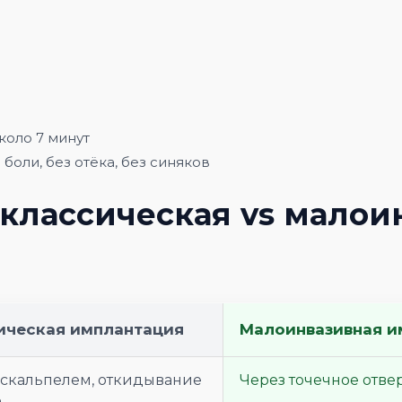
коло 7 минут
боли, без отёка, без синяков
классическая vs малои
ическая имплантация
Малоинвазивная и
 скальпелем, откидывание
Через точечное отвер
а