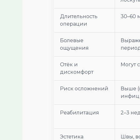
Длительность
30–60 
операции
Болевые
Выраже
ощущения
перио
Отёк и
Могут 
дискомфорт
Риск осложнений
Выше (
инфиц
Реабилитация
2–3 не
Эстетика
Швы, в