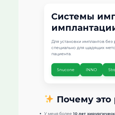
Системы имп
имплантаци
Для установки имплантов без
специально для щадящих мето
пациента.
Snucone
INNO
St
Почему это 
У меня более
10 лет хирургичес