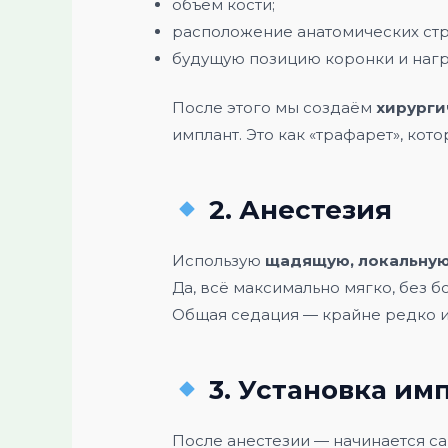
объём кости;
расположение анатомических стр
будущую позицию коронки и нагру
После этого мы создаём
хирурги
имплант. Это как «трафарет», ко
2. Анестезия
Использую
щадящую, локальную
Да, всё максимально мягко, без б
Общая седация — крайне редко и
3. Установка им
После анестезии — начинается са