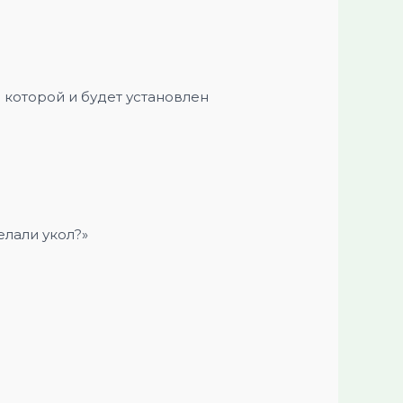
которой и будет установлен
.
елали укол?»