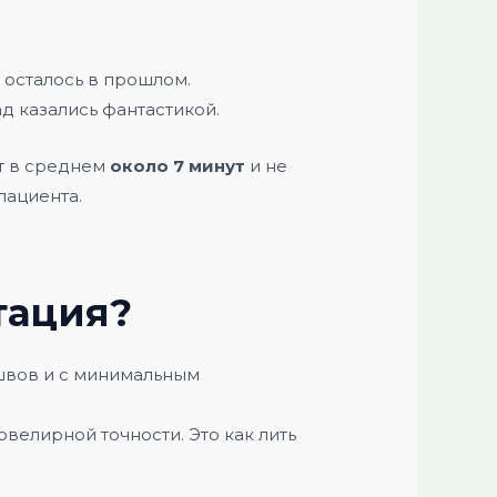
 осталось в прошлом.
д казались фантастикой.
ет в среднем
около 7 минут
и не
пациента.
тация?
 швов и с минимальным
велирной точности. Это как лить