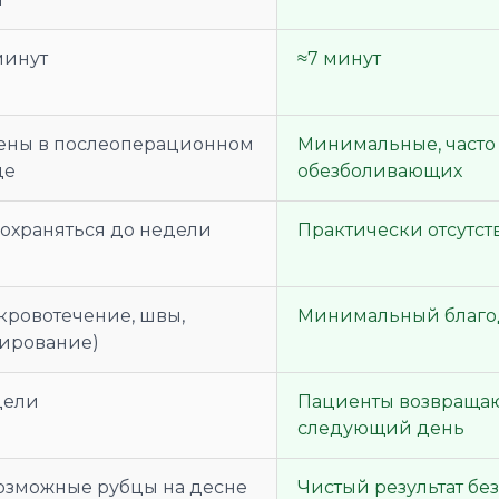
минут
≈7 минут
ны в послеоперационном
Минимальные, часто 
де
обезболивающих
сохраняться до недели
Практически отсутст
кровотечение, швы,
Минимальный благо
ирование)
дели
Пациенты возвращаю
следующий день
озможные рубцы на десне
Чистый результат бе