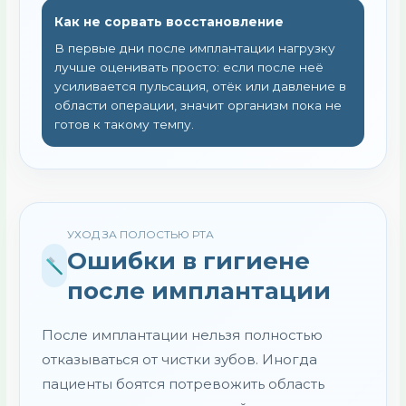
Как не сорвать восстановление
В первые дни после имплантации нагрузку
лучше оценивать просто: если после неё
усиливается пульсация, отёк или давление в
области операции, значит организм пока не
готов к такому темпу.
УХОД ЗА ПОЛОСТЬЮ РТА
Ошибки в гигиене
после имплантации
После имплантации нельзя полностью
отказываться от чистки зубов. Иногда
пациенты боятся потревожить область