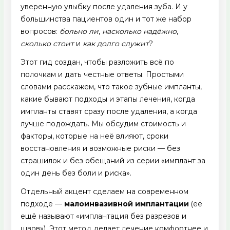
уверенную улыбку после удаления зуба. И у
большинства пациентов один и тот же набор
вопросов:
больно ли
,
насколько надёжно
,
сколько стоит
и
как долго служит
?
Этот гид создан, чтобы разложить всё по
полочкам и дать честные ответы. Простыми
словами расскажем, что такое зубные импланты,
какие бывают подходы и этапы лечения, когда
импланты ставят сразу после удаления, а когда
лучше подождать. Мы обсудим стоимость и
факторы, которые на неё влияют, сроки
восстановления и возможные риски — без
страшилок и без обещаний из серии «имплант за
один день без боли и риска».
Отдельный акцент сделаем на современном
подходе —
малоинвазивной имплантации
(её
ещё называют «имплантация без разрезов и
швов»). Этот метод делает лечение комфортнее и